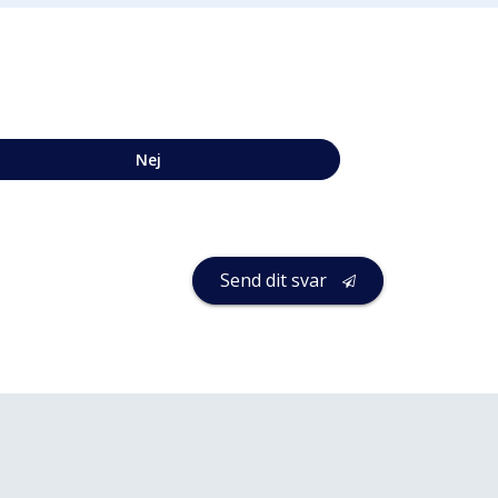
Nej
Send dit svar