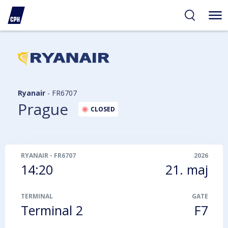
gelighed
hold
på
PH
Ryanair
-
FR6707
Prague
CLOSED
RYANAIR
-
FR6707
2026
14:20
21. maj
TERMINAL
GATE
Terminal 2
F7