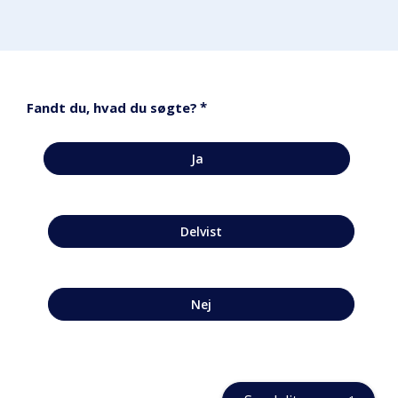
*
Fandt du, hvad du søgte?
Ja
Delvist
Nej