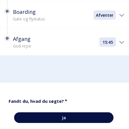
Boarding
Afventer
Gate og flystatus
Afgang
15:45
God rejse
*
Fandt du, hvad du søgte?
Ja