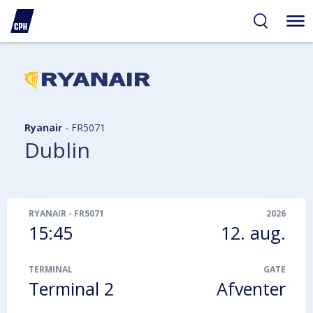
gelighed
hold
på
PH
Ryanair
-
FR5071
Dublin
RYANAIR
-
FR5071
2026
15:45
12. aug.
TERMINAL
GATE
Terminal 2
Afventer