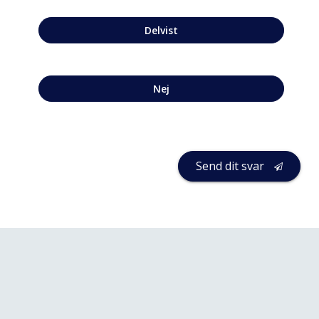
Delvist
Nej
Send dit svar