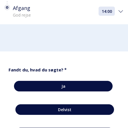
Afgang
14:00
God rejse
*
Fandt du, hvad du søgte?
Ja
Delvist