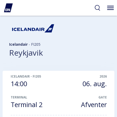
gelighed
hold
på
PH
Icelandair
-
FI205
Reykjavik
ICELANDAIR
-
FI205
2026
14:00
06. aug.
TERMINAL
GATE
Terminal 2
Afventer