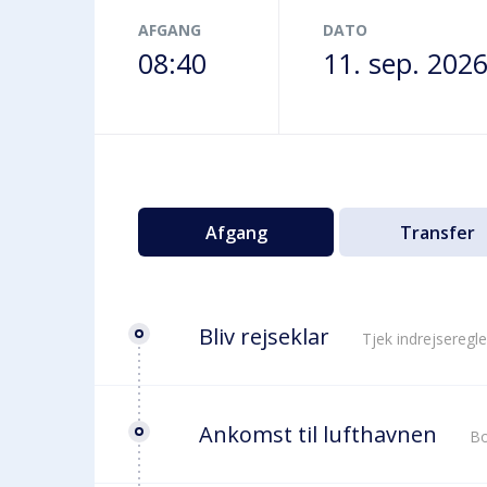
Terminalbus
AFGANG
DATO
08:40
11. sep. 202
Afgang
Transfer
Bliv rejseklar
Tjek indrejseregle
Ankomst til lufthavnen
Bo