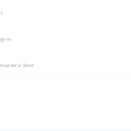
 2
lige nu
 hvad der er åbent