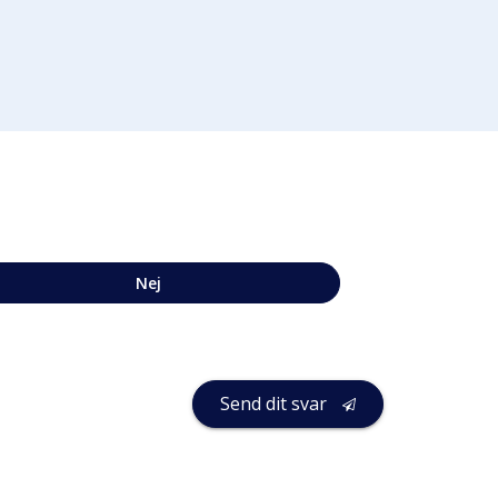
Nej
Send dit svar