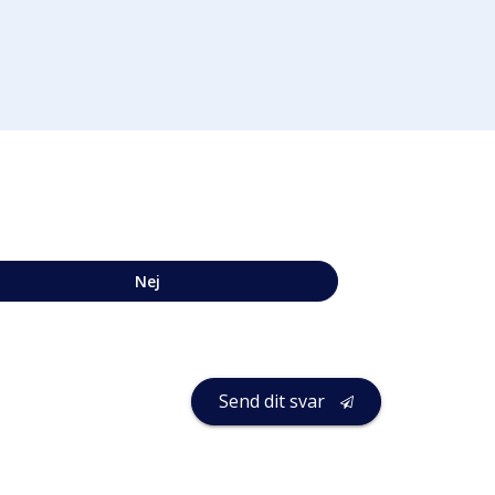
Nej
Send dit svar