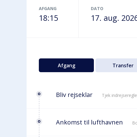
Terminalbus
AFGANG
DATO
18:15
17. aug. 202
Afgang
Transfer
Bliv rejseklar
Tjek indrejseregle
Ankomst til lufthavnen
Bo