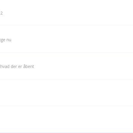
 2
lige nu
 hvad der er åbent