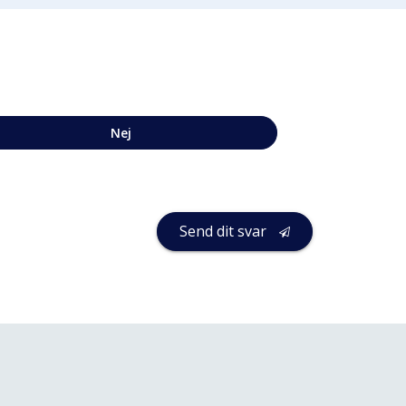
Nej
Send dit svar