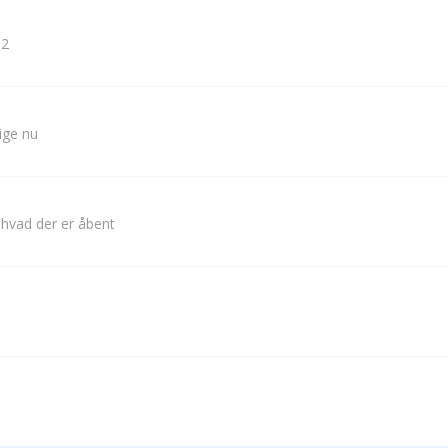
 2
lige nu
 hvad der er åbent