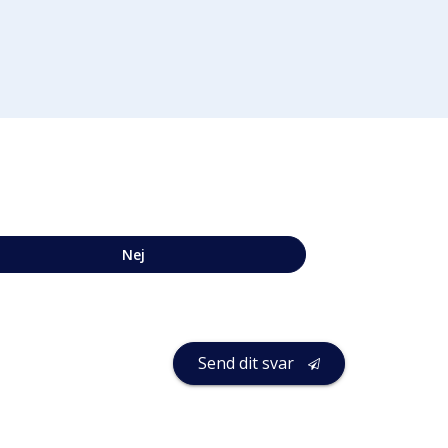
Nej
Send dit svar