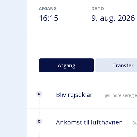
Terminalbus
AFGANG
DATO
16:15
9. aug. 2026
Afgang
Transfer
Bliv rejseklar
Tjek indrejseregle
Ankomst til lufthavnen
Bo