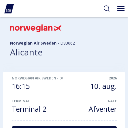
gelighed
hold
på
PH
Norwegian Air Sweden
-
D83662
Alicante
NORWEGIAN AIR SWEDEN
-
D83662
2026
16:15
10. aug.
TERMINAL
GATE
Terminal 2
Afventer