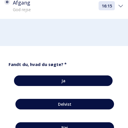
Afgang
16:15
God rejse
*
Fandt du, hvad du søgte?
Ja
Delvist
Nej