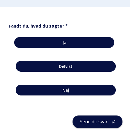
*
Fandt du, hvad du søgte?
Ja
Delvist
Nej
Send dit svar