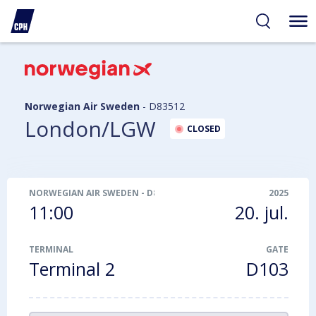
gelighed
hold
på
PH
Norwegian Air Sweden
-
D83512
London/LGW
CLOSED
NORWEGIAN AIR SWEDEN
-
D83512
2025
11:00
20. jul.
TERMINAL
GATE
Terminal 2
D103