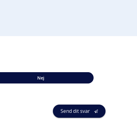
Nej
Send dit svar