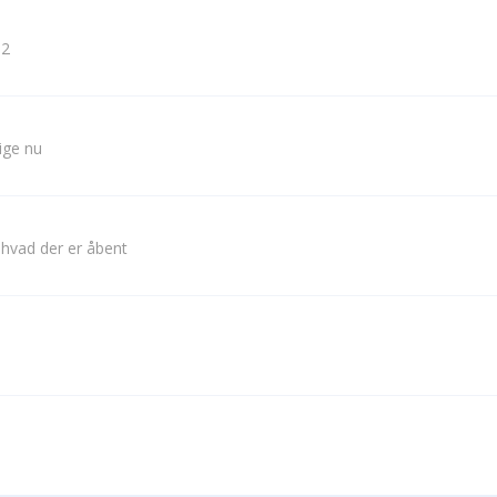
 2
lige nu
 hvad der er åbent