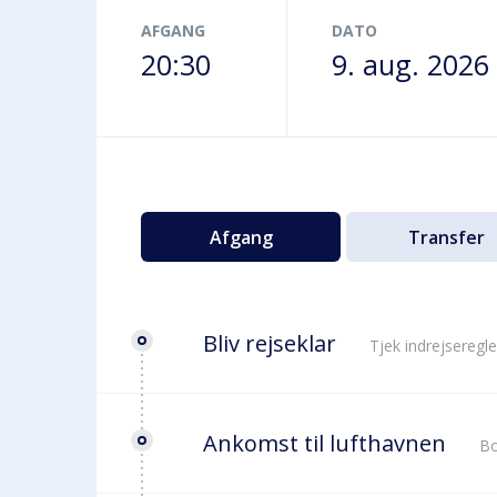
Terminalbus
AFGANG
DATO
20:30
9. aug. 2026
Afgang
Transfer
Bliv rejseklar
Tjek indrejseregle
Ankomst til lufthavnen
Bo