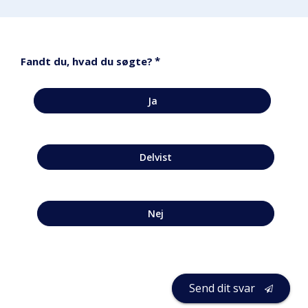
*
Fandt du, hvad du søgte?
Ja
Delvist
Nej
Send dit svar