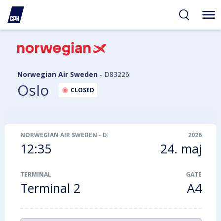
gelighed
hold
på
PH
Norwegian Air Sweden
-
D83226
Oslo
CLOSED
NORWEGIAN AIR SWEDEN
-
D83226
2026
12:35
24. maj
TERMINAL
GATE
Terminal 2
A4