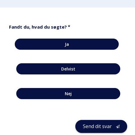
*
Fandt du, hvad du søgte?
Ja
Delvist
Nej
Send dit svar