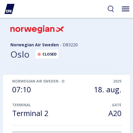
gelighed
hold
på
PH
Norwegian Air Sweden
-
D83220
Oslo
CLOSED
NORWEGIAN AIR SWEDEN
-
D83220
2025
07:10
18. aug.
TERMINAL
GATE
Terminal 2
A20