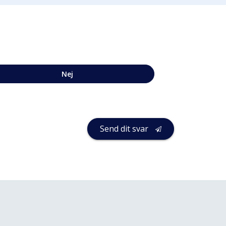
Nej
Send dit svar