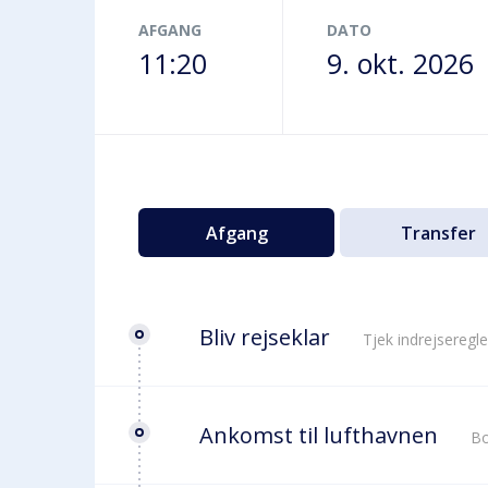
Terminalbus
AFGANG
DATO
11:20
9. okt. 2026
Afgang
Transfer
Bliv rejseklar
Tjek indrejseregle
Ankomst til lufthavnen
Bo