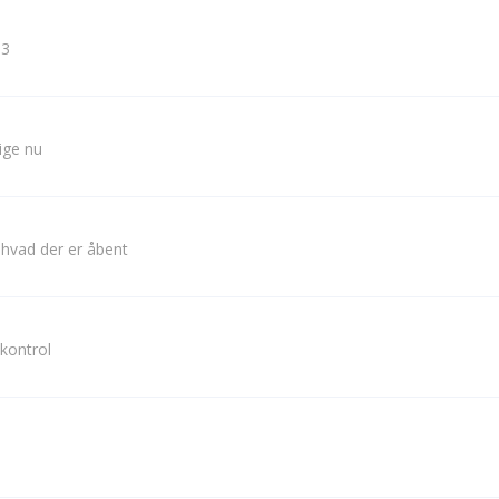
 3
lige nu
 hvad der er åbent
kontrol