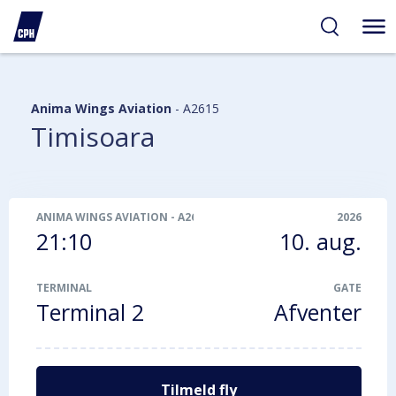
gelighed
hold
på
PH
Anima Wings Aviation
-
A2615
Timisoara
ANIMA WINGS AVIATION
-
A2615
2026
21:10
10. aug.
TERMINAL
GATE
Terminal 2
Afventer
Tilmeld fly