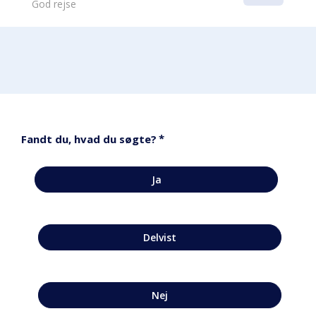
God rejse
*
Fandt du, hvad du søgte?
Ja
Delvist
Nej