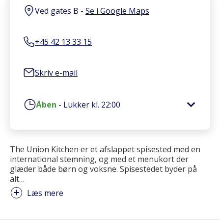
Ved gates B
-
Se i Google Maps
+45 42 13 33 15
Skriv e-mail
Åben
-
Lukker kl.
22:00
The Union Kitchen er et afslappet spisested med en
international stemning, og med et menukort der
glæder både børn og voksne. Spisestedet byder på
alt
…
Læs mere