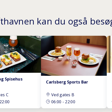
ufthavnen kan du også besøg
 og Spisehus
Carlsberg Sports Bar
tes C
Ved gates B
22:00
06:00
-
22:00