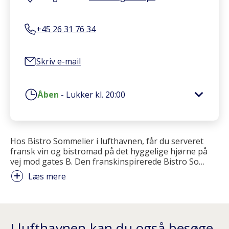
+45 26 31 76 34
Skriv e-mail
Åben
-
Lukker kl.
20:00
Hos Bistro Sommelier i lufthavnen, får du serveret
fransk vin og bistromad på det hyggelige hjørne på
vej mod gates B. Den franskinspirerede Bistro So
…
Læs mere
I lufthavnen kan du også besøge