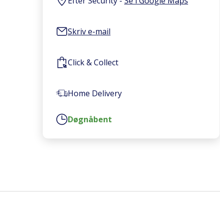
Efter Security
-
Se i Google Maps
Skriv e-mail
Click & Collect
Home Delivery
Døgnåbent