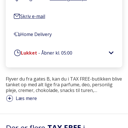
Skriv e-mail
Home Delivery
Lukket
-
Åbner kl.
05:00
Flyver du fra gates B, kan du i TAX FREE-butikken blive
tanket op med alt lige fra parfume, deo, personlig
pleje, cremer, chokolade, snacks til turen,
…
Læs mere
Der er flere
TAX FREE
i