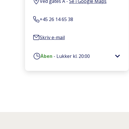
Ved gates A
-
Se i Google Maps
+45 26 14 65 38
Skriv e-mail
Åben
-
Lukker kl.
20:00