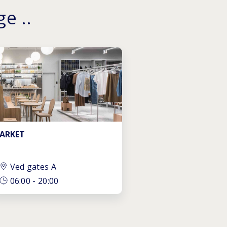
e ..
ARKET
Ved gates A
06:00
-
20:00