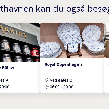
ufthavnen kan du også besøg
Royal Copenhagen
y Bülow
tes A
Ved gates B
20:00
06:00
-
20:00