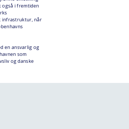
k også i fremtiden
arks
k infrastruktur, når
Københavns
ed en ansvarlig og
fthavnen som
rvsliv og danske