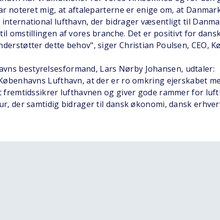
 har noteret mig, at aftaleparterne er enige om, at Danmar
 international lufthavn, der bidrager væsentligt til Danm
il omstillingen af vores branche. Det er positivt for dans
nderstøtter dette behov", siger Christian Poulsen, CEO, 
vns bestyrelsesformand, Lars Nørby Johansen, udtaler:
r Københavns Lufthavn, at der er ro omkring ejerskabet m
et fremtidssikrer lufthavnen og giver gode rammer for lu
tur, der samtidig bidrager til dansk økonomi, dansk erhve