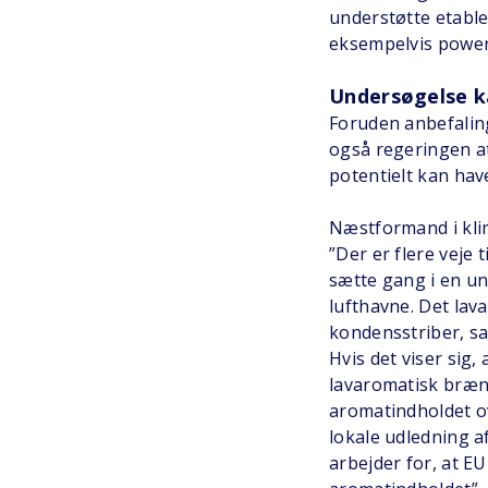
understøtte etabl
eksempelvis power
Undersøgelse k
Foruden anbefalin
også regeringen a
potentielt kan hav
Næstformand i kli
”Der er flere veje 
sætte gang i en und
lufthavne. Det lav
kondensstriber, sam
Hvis det viser sig,
lavaromatisk brænd
aromatindholdet ov
lokale udledning a
arbejder for, at E