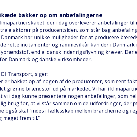
ikæde bakker op om anbefalingerne
klimapartnerskabet, der i dag overleverer anbefalinger til
rale aktører på producentsiden, som står bag anbefaling
di Danmark har unikke muligheder for at producere bæred
de rette incitamenter og rammevilkår kan der i Danmark 
lybrændstof, end al dansk indenrigsflyvning kræver. Der 
 for Danmark og danske virksomheder.
 DI Transport, siger:
r er bakket op af nogen af de producenter, som rent fakt
 det grønne brændstof ud på markedet. Vi har i klimapart
, at vi i dag kunne præsentere nogen anbefalinger, som h
mlig brug for, at vi står sammen om de udfordringer, der p
e også skal findes i fællesskab mellem brancherne og re
g meget frem til.”