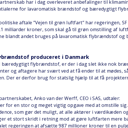
artnerskab har i dag overleveret anbefalinger til klimamin
tialerne for lavaromatisk brændstof og bæredygtigt flyb
olitiske aftale ”Vejen til grøn luftfart” har regeringen, S
,1 milliarder kroner, som skal gå til grøn omstilling af luft
rne blandt andet bruges på lavaromatisk flybrændstof og
ybrændstof produceret i Danmark
 bæredygtigt flybrændstof, er der i dag slet ikke nok bræ
ter og aftagere har svært ved at få ender til at mødes, s
n. Der er derfor brug for statslig hjælp til at få projekt
artnerskabet, Anko van der Werff, CEO i SAS, udtaler:
er for en stor og meget vigtig opgave med at omstille sig.
ence, som gør det muligt, at alle aktører i værdikæden o
er et stort skridt i retning mod at gøre luftfarten mere b
let regeringen at afsætte 987 millioner kroner til en pulje