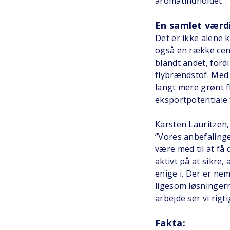
aromatindholdet”.
En samlet værd
Det er ikke alene 
også en række cent
blandt andet, for
flybrændstof. Med 
langt mere grønt f
eksportpotentiale
Karsten Lauritzen,
”Vores anbefalinge
være med til at få
aktivt på at sikre
enige i. Der er ne
ligesom løsningern
arbejde ser vi rigti
Fakta: