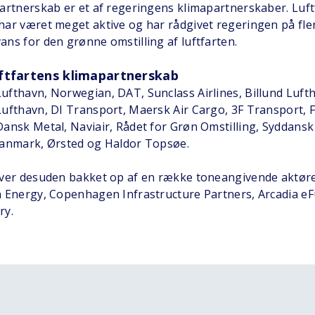
artnerskab er et af regeringens klimapartnerskaber. Luf
ar været meget aktive og har rådgivet regeringen på fler
ns for den grønne omstilling af luftfarten.
ftfartens klimapartnerskab
fthavn, Norwegian, DAT, Sunclass Airlines, Billund Luft
Lufthavn, DI Transport, Maersk Air Cargo, 3F Transport, 
ansk Metal, Naviair, Rådet for Grøn Omstilling, Syddansk 
Danmark, Ørsted og Haldor Topsøe.
iver desuden bakket op af en række toneangivende aktøre
n Energy, Copenhagen Infrastructure Partners, Arcadia eF
ry.