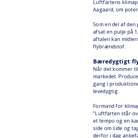
Luftfartens klimap
Aagaard, om poten
Som en del af den p
afsat en pulje på 1
aftalen kan midle
flybrændstof.
Bæredygtigt fl
Når det kommer til
markedet. Producen
gang i produktione
levedygtig.
Formand for klimap
”Luftfarten står ov
et tempo og en kad
side om side og tag
derfor i dag anbefa