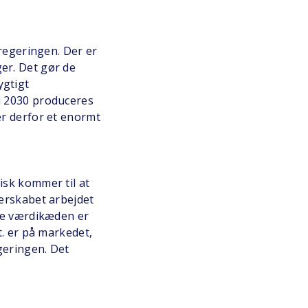
 regeringen. Der er
er. Det gør de
ygtigt
i 2030 produceres
er derfor et enormt
isk kommer til at
nerskabet arbejdet
ele værdikæden er
t. er på markedet,
geringen. Det