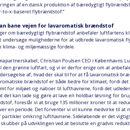
eringen af en dansk produktion af bæredygtigt flybrænds
-to-x-baseret flybrændstof.”
an bane vejen for lavaromatisk brændstof
ger om bæredygtigt flybrændstof anbefaler luftfartens k
t undersøge mulighederne for at udbrede lavaromatisk f
e klima- og miljømæssige fordele.
mapartnerskabet, Christian Poulsen CEO i Københavns Luf
til den grønne luftfart, og vi er derfor enige om at anbefa
ersøgelse af, hvad der skal til for at få lavaromatisk bræ
aromatiske brændstof er både bedre for klimaet, fordi de
t for miljøet og naboer til lufthavnene, fordi det udleder
 at det kan lade sig gøre at lave en holdbar løsning for br
stof, foreslår vi at bruge 135 millioner kroner til at redu
er en periode. Det forventer vi vil kunne medvirke til at
f partikler omkring lufthavnene. Sideløbende er det vigtig
U skubber på udviklingen ved at beslutte en gradvis redukt