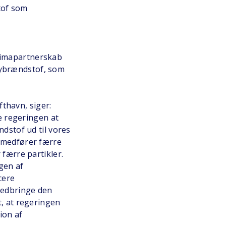
tof som
limapartnerskab
lybrændstof, som
thavn, siger:
le regeringen at
ndstof ud til vores
t medfører færre
 færre partikler.
ugen af
cere
 nedbringe den
t, at regeringen
ion af