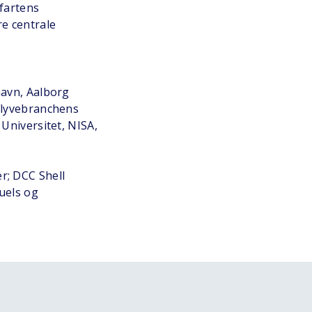
tfartens
e centrale
havn, Aalborg
Flyvebranchens
Universitet, NISA,
r; DCC Shell
uels og