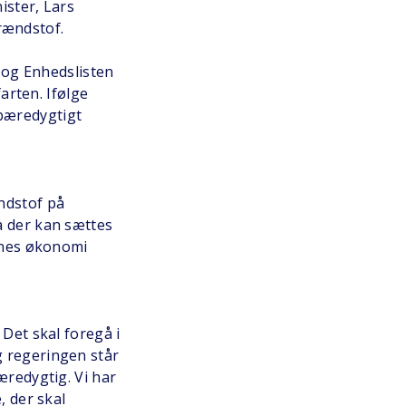
ister, Lars
rændstof.
F og Enhedslisten
farten. Ifølge
 bæredygtigt
ndstof på
å der kan sættes
ernes økonomi
 Det skal foregå i
g regeringen står
æredygtig. Vi har
, der skal