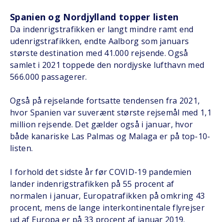
Spanien og Nordjylland topper listen
Da indenrigstrafikken er langt mindre ramt end
udenrigstrafikken, endte Aalborg som januars
største destination med 41.000 rejsende. Også
samlet i 2021 toppede den nordjyske lufthavn med
566.000 passagerer.
Også på rejselande fortsatte tendensen fra 2021,
hvor Spanien var suverænt største rejsemål med 1,1
million rejsende. Det gælder også i januar, hvor
både kanariske Las Palmas og Malaga er på top-10-
listen.
I forhold det sidste år før COVID-19 pandemien
lander indenrigstrafikken på 55 procent af
normalen i januar, Europatrafikken på omkring 43
procent, mens de lange interkontinentale flyrejser
ud af Europa er på 33 procent af januar 2019.