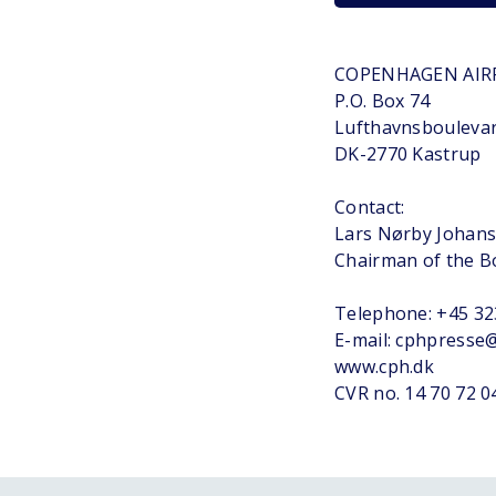
COPENHAGEN AIR
P.O. Box 74
Lufthavnsbouleva
DK-2770 Kastrup
Contact:
Lars Nørby Johan
Chairman of the B
Telephone: +45 3
E-mail: cphpresse
www.cph.dk
CVR no. 14 70 72 0