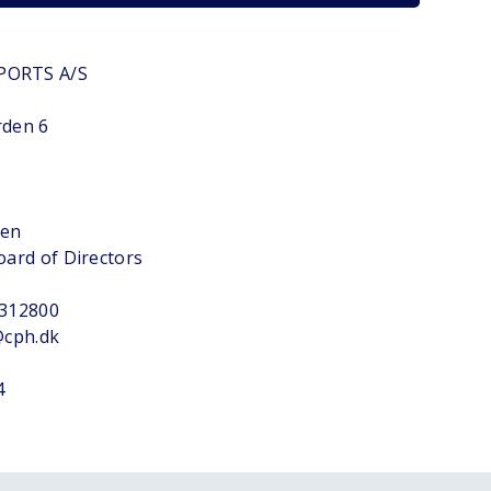
PORTS A/S
rden 6
sen
oard of Directors
2312800
@cph.dk
4