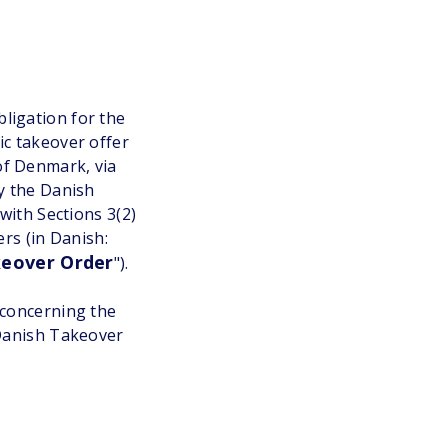
ligation for the
ic takeover offer
of Denmark, via
y the Danish
with Sections 3(2)
rs (in Danish:
keover Order
").
 concerning the
 Danish Takeover