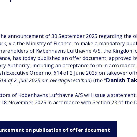
 the announcement of 30 September 2025 regarding the ob
, via the Ministry of Finance, to make a mandatory publ
shareholders of Københavns Lufthavne A/S, the Kingdom 
nance, has today published an offer document, approved b
ory Authority, including an acceptance form in accordance 
sh Executive Order no. 614 of 2 June 2025 on takeover offe
Danish Ta
614 af 2. juni 2025 om overtagelsestilbud
) (the "
tors of Københavns Lufthavne A/S will issue a statement
n 18 November 2025 in accordance with Section 23 of the
uncement on publication of offer document