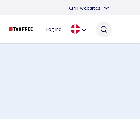
CPH websites
Log ind
Passager
Om CPH