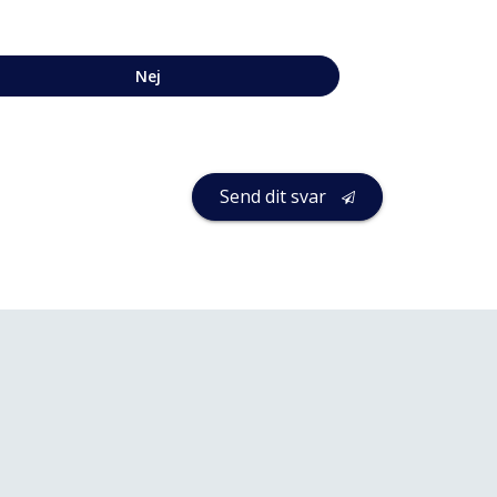
Nej
Business
Send dit svar