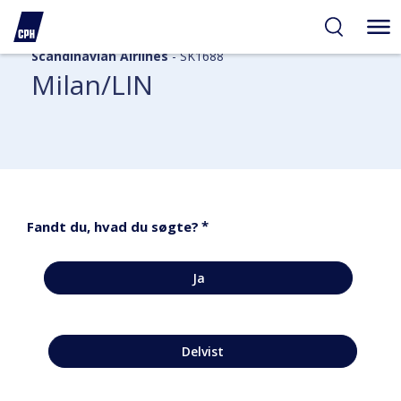
Scandinavian Airlines
- SK1688
Milan/LIN
*
Fandt du, hvad du søgte?
Ja
Delvist