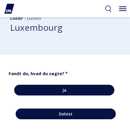
Luxair
- LG5435
Luxembourg
*
Fandt du, hvad du søgte?
Ja
Delvist