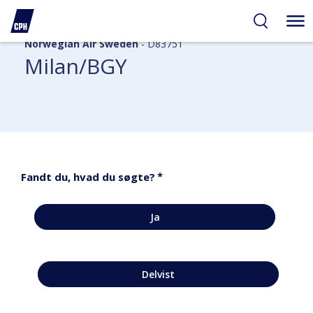
Norwegian Air Sweden
- D83751
Milan/BGY
*
Fandt du, hvad du søgte?
Ja
Delvist