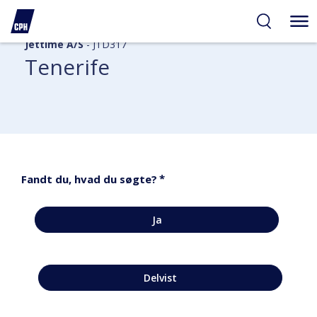
Jettime A/S
- JTD317
Tenerife
*
Fandt du, hvad du søgte?
Ja
Delvist