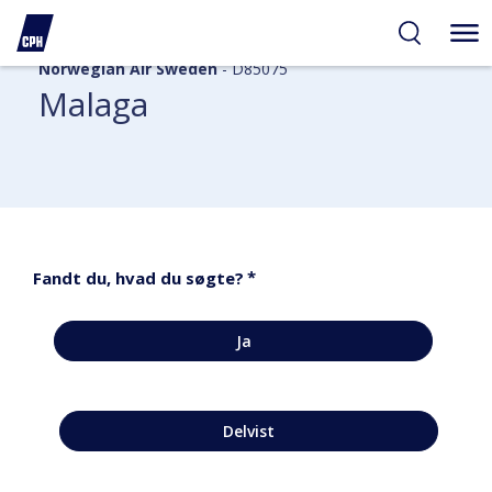
Norwegian Air Sweden
- D85075
Malaga
*
Fandt du, hvad du søgte?
Ja
Delvist