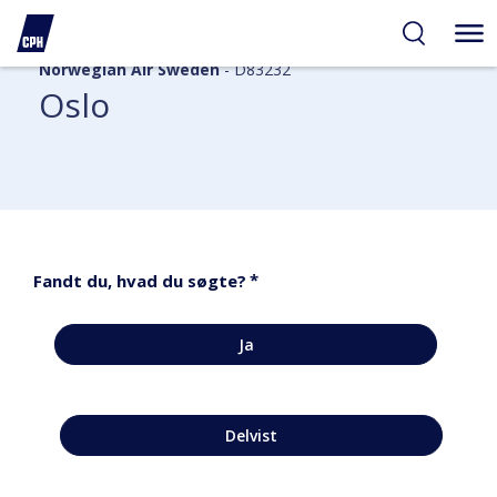
Norwegian Air Sweden
- D83232
Oslo
*
Fandt du, hvad du søgte?
Ja
Delvist